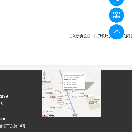
【刷新页面】
【打印此文】
【关闭
999
23
com
镇江平东路14号