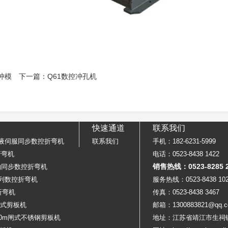
冲模
下一篇：
Q61数控冲孔机
快速通道
联系我们
0T电液伺服同步数控折弯机
联系我们
手机：182-6231-5999
控折弯机
电话：0523-8438 1422
销售热线：0523-8285 2
T扭轴同步数控折弯机
T系列数控折弯机
服务热线：0523-8438 10
折弯机
传真：0523-8438 3467
压摆式剪板机
邮箱：1300883821@qq.
000m闸式不锈钢剪板机
地址：江苏省靖江市生祠