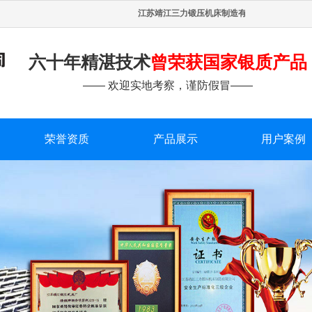
江苏靖江三力锻压机床制造有限公司
（原靖江锻
六十年精湛技术
曾荣获国家银质产品
—— 欢迎实地考察，谨防假冒——
荣誉资质
产品展示
用户案例