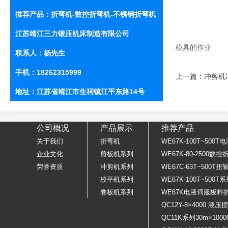
推荐产品：
折弯机
-
数控折弯机
-
不锈钢折弯机
江苏靖江三力锻压机床制造有限公司
模具的作业
联系人：杨先生
手机：18262315999
上一篇：
冲剪机
地址：江苏省靖江市生祠镇江平东路14号
公司概况
产品展示
推荐产品
关于我们
折弯机
WE67K-100T~50
企业文化
剪板机系列
WE67K-80-2500数
荣誉资质
冲剪机系列
WE67C-63T~500
校平机系列
WE67K-100T~500
卷板机系列
WE67K电液伺服板料
QC12Y-8×4000 液
QC11K系列30m×10