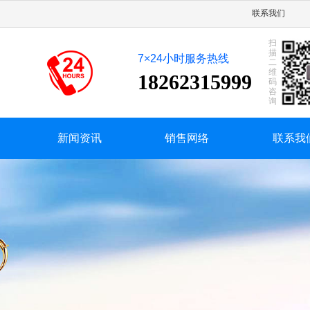
压机床厂）是生产各类锻压机械设备的专业厂，国家二级企业，国家中型企业，有自营
联系我们
扫
描
7×24小时服务热线
二
维
18262315999
码
咨
询
新闻资讯
销售网络
联系我