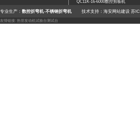
QC11K-16-6000数控剪板机
专业生产：
数控折弯机
-
不锈钢折弯机
技术支持：
海安网站建设
苏IC
友情链接:
热管
发动机试验台
测试台