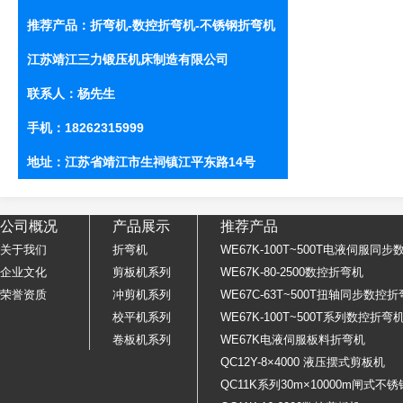
推荐产品：
折弯机
-
数控折弯机
-
不锈钢折弯机
江苏靖江三力锻压机床制造有限公司
联系人：杨先生
手机：18262315999
地址：江苏省靖江市生祠镇江平东路14号
公司概况
产品展示
推荐产品
关于我们
折弯机
WE67K-100T~500T电液伺服同
企业文化
剪板机系列
WE67K-80-2500数控折弯机
荣誉资质
冲剪机系列
WE67C-63T~500T扭轴同步数控
校平机系列
WE67K-100T~500T系列数控折弯
卷板机系列
WE67K电液伺服板料折弯机
QC12Y-8×4000 液压摆式剪板机
QC11K系列30m×10000m闸式不