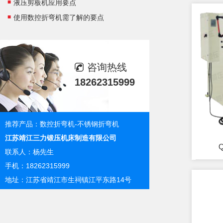
液压剪板机应用要点
使用数控折弯机需了解的要点
咨询热线
18262315999
推荐产品：
数控折弯机
-
不锈钢折弯机
江苏靖江三力锻压机床制造有限公司
联系人：杨先生
手机：18262315999
地址：江苏省靖江市生祠镇江平东路14号