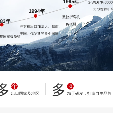
1995年
2-WE67K-3000
大型数控折
1994年
数控折弯机
983年
剪板机
冲剪机出口加拿大、越南、
美国、俄罗斯等多个国家
获国家银质奖
多
多
个
项
出口国家及地区
精于研发，打造自主品牌