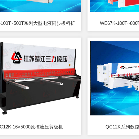
K-100T~500T系列大型电液同步板料折
WE67K-100T~
弯机
C12K-16×5000数控液压剪板机
QC12K系列数