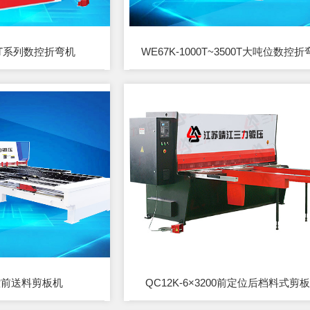
800T系列数控折弯机
WE67K-1000T~3500T大吨位数控
控前送料剪板机
QC12K-6×3200前定位后档料式剪