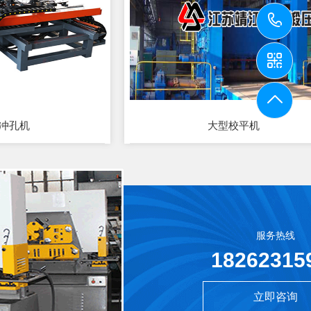
1
控冲孔机
大型校平机
服务热线
18262315
立即咨询