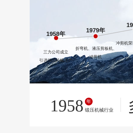
1
1979年
1958年
冲剪机荣
折弯机、液压剪板机、
三力公司成立
冲剪机
引进德国机械生产
1958
年
锻压机械行业